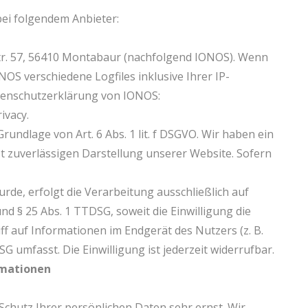
bei folgendem Anbieter:
Str. 57, 56410 Montabaur (nachfolgend IONOS). Wenn
OS verschiedene Logfiles inklusive Ihrer IP-
tenschutzerklärung von IONOS:
ivacy.
undlage von Art. 6 Abs. 1 lit. f DSGVO. Wir haben ein
st zuverlässigen Darstellung unserer Website. Sofern
rde, erfolgt die Verarbeitung ausschließlich auf
und § 25 Abs. 1 TTDSG, soweit die Einwilligung die
f auf Informationen im Endgerät des Nutzers (z. B.
G umfasst. Die Einwilligung ist jederzeit widerrufbar.
rmationen
Schutz Ihrer persönlichen Daten sehr ernst. Wir